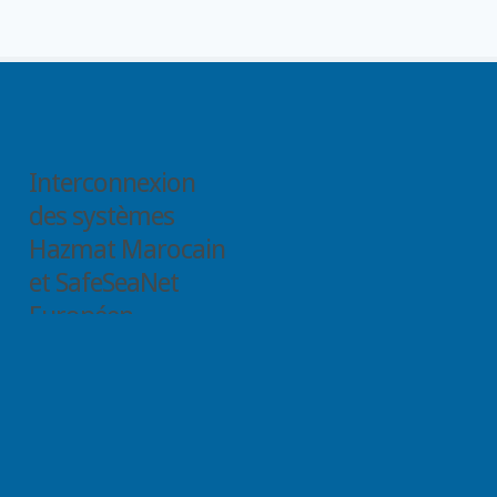
Interconnexion
des systèmes
Hazmat Marocain
et SafeSeaNet
Européen