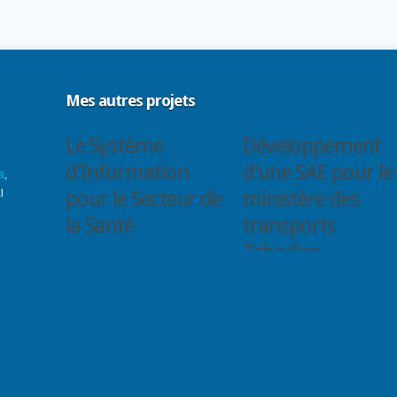
Mes autres projets
Le Système
Développement
d'Information
d'une SAE pour le
a
,
l
pour le Secteur de
ministère des
la Santé
transports
Tchadien