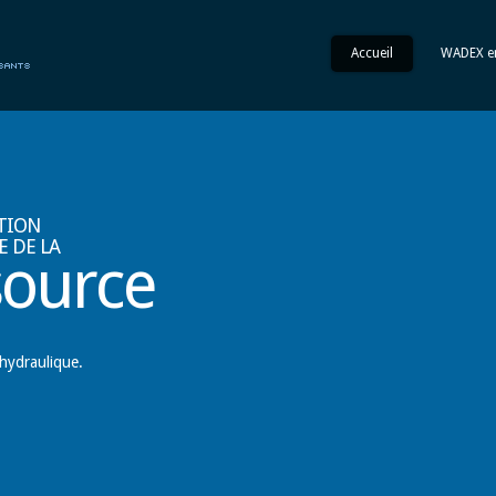
Accueil
WADEX e
TION
E DE LA
source
 hydraulique.