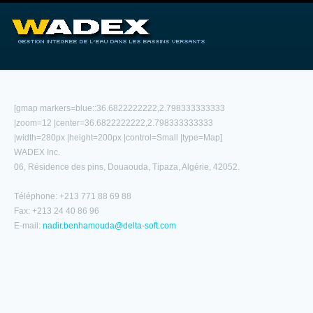
[gmap markers=blue::36.6822222222,2.798333333333
|zoom=12 |center=36.6822222222,2.798333333333
|width=280px |height=200px |control=Small |type=Map]
WADEX Inc.
06, Résidence des pins, Douaouda, Tipaza, Algérie, 42052.
Téléphone: +213 771 88 69 88
Fax: +213 24 40 86 96
E-mail:
nadir.benhamouda@delta-soft.com