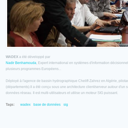
WADEX
a été développé par
Nadir Benhamouda
, Expert international en systèmes d'information décisionnel
plusieurs programmes Européens...
Déployé à l'agence de bassin hydrographique Cheliff-Zahrez en Algérie, pilota
(départements).Il a été conçu sous une architecture client/serveur autour d'un
données réseau. Il est multi-utilisateurs et utilise un moteur SIG puissant.
Tags:
wadex
base de données
sig